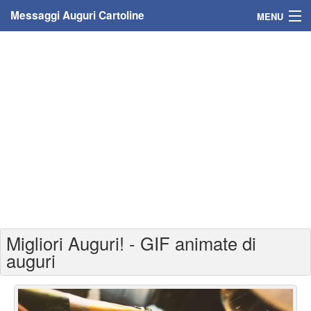
Messaggi Auguri Cartoline
MENU
Home
Messaggi
Cartoline
Cartoline con nome
Cartoline per persone
Cartoline personalizzate
Migliori Auguri! - GIF animate di
Cartoline auguri anni
auguri
Cartoline giorni anno