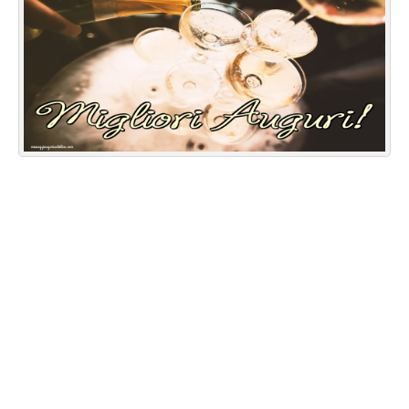
Cartoline giorni settimana
Cartoline musicali
Cartoline animate
Accedi