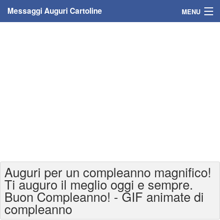
Messaggi Auguri Cartoline
MENU
Home
Messaggi
Cartoline
Cartoline con nome
Cartoline per persone
Cartoline personalizzate
Auguri per un compleanno magnifico!
Cartoline auguri anni
Ti auguro il meglio oggi e sempre.
Buon Compleanno! - GIF animate di
Cartoline giorni anno
compleanno