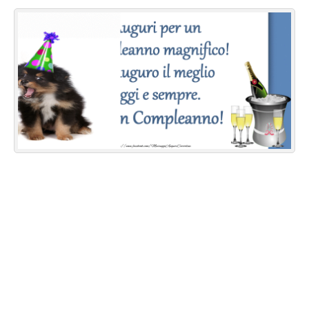
Cartoline giorni settimana
Cartoline musicali
Cartoline animate
Accedi