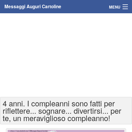
Messaggi Auguri Cartoline
MENU
Home
Messaggi
Cartoline
Cartoline con nome
Cartoline per persone
Cartoline personalizzate
4 anni. I compleanni sono fatti per
Cartoline auguri anni
riflettere... sognare... divertirsi... per
te, un meraviglioso compleanno!
Cartoline giorni anno