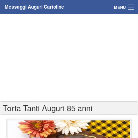
Messaggi Auguri Cartoline
MENU
Home
Messaggi
Cartoline
Cartoline con nome
Cartoline per persone
Cartoline personalizzate
Torta Tanti Auguri 85 anni
Cartoline auguri anni
Cartoline giorni anno