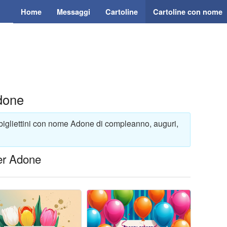
Home
Messaggi
Cartoline
Cartoline con nome
done
bigliettini con nome Adone di compleanno, auguri,
er Adone