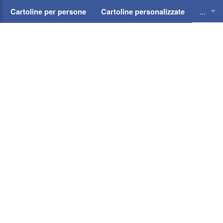
...
Cartoline per persone
Cartoline personalizzate
Cartol
Cartol
Cartol
Cartol
Cartol