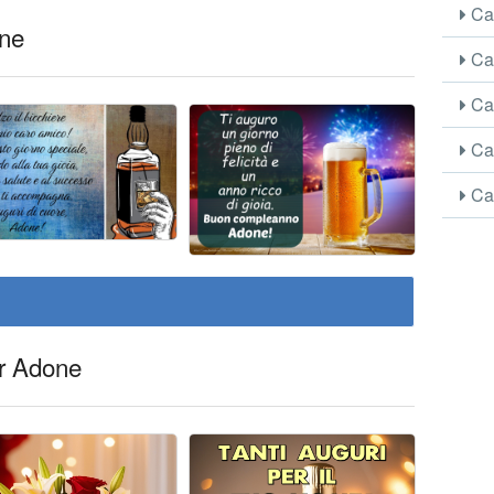
Car
one
Car
Car
Car
Car
er Adone