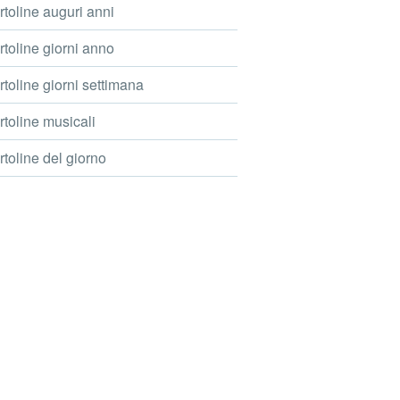
toline auguri anni
toline giorni anno
toline giorni settimana
toline musicali
toline del giorno