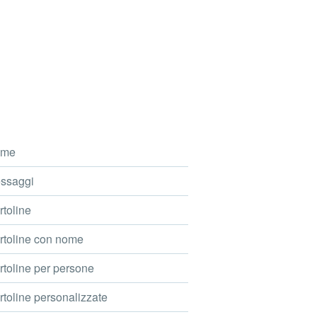
me
ssaggi
toline
toline con nome
toline per persone
toline personalizzate