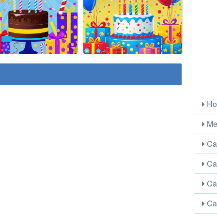
Ho
Me
Car
Car
Car
Car