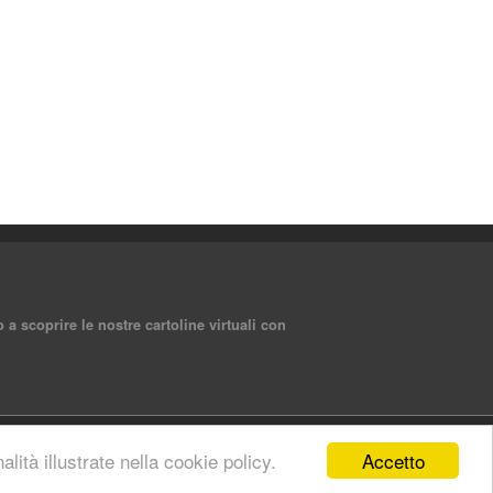
a scoprire le nostre cartoline virtuali con
Accetto
lità illustrate nella cookie policy.