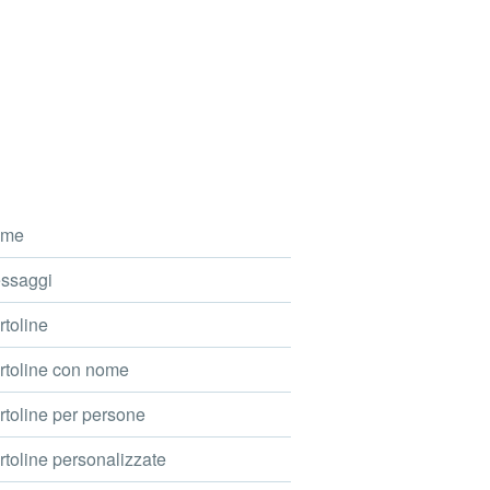
me
ssaggi
toline
toline con nome
toline per persone
toline personalizzate