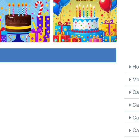
Ho
Me
Car
Car
Car
Car