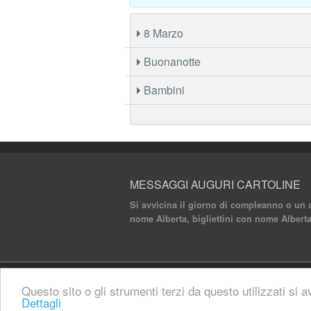
8 Marzo
Buonanotte
Bambini
MESSAGGI AUGURI CARTOLINE
Si avvicina il giorno di compleanno o un a
nome Alberta, bigliettini con nome Alberta
© 2020 Messaggi Auguri Cartoline. All rights 
Questo sito o gli strumenti terzi da questo utilizzati si a
Dettagli