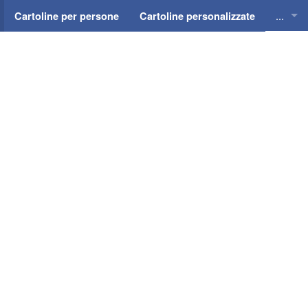
...
Cartoline per persone
Cartoline personalizzate
Cartol
Cartol
Cartol
Cartol
Cartol