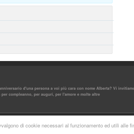
nniversario d'una persona a voi più cara con nome Alberta? Vi invitiamo 
 per compleanno, per auguri, per l'amore e molte altre
reserved.
vvalgono di cookie necessari al funzionamento ed utili alle fina