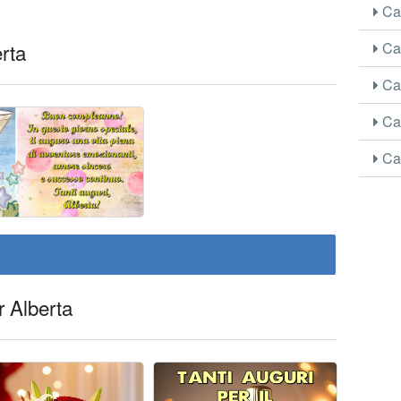
Car
erta
Car
Car
Car
Car
r Alberta