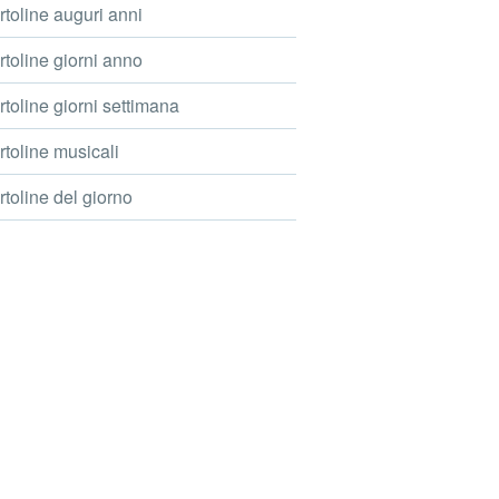
toline auguri anni
toline giorni anno
toline giorni settimana
toline musicali
toline del giorno