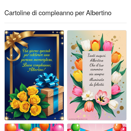
Cartoline giorni settimana
Cartoline di compleanno per Albertino
Cartoline musicali
Cartoline animate
Accedi