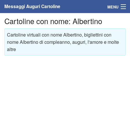
Messaggi Auguri Cartoline
MENU
Cartoline con nome: Albertino
Home
Messaggi
Cartoline virtuali con nome Albertino, bigliettini con
nome Albertino di compleanno, auguri, l'amore e molte
Cartoline
altre
Cartoline con nome
Cartoline per persone
Cartoline personalizzate
Cartoline auguri anni
Cartoline giorni anno