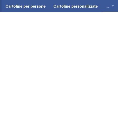
...
Cartoline per persone
Cartoline personalizzate
Cartol
Cartol
Cartol
Cartol
Cartol