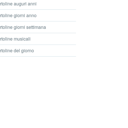
toline auguri anni
toline giorni anno
toline giorni settimana
toline musicali
toline del giorno