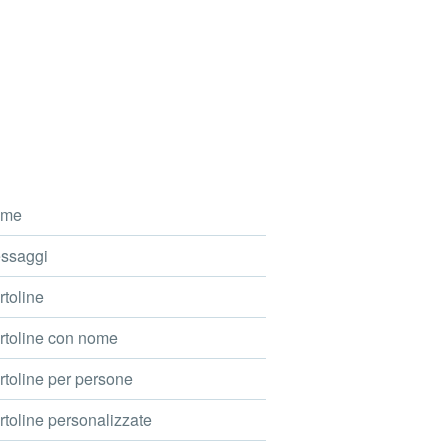
me
ssaggi
toline
toline con nome
toline per persone
toline personalizzate