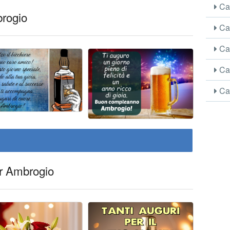
Car
brogio
Car
Car
Car
Car
er Ambrogio