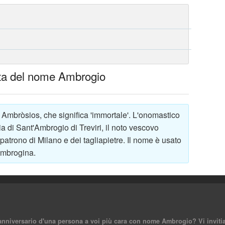
elta del nome Ambrogio
Ambròsios, che significa 'immortale'. L'onomastico
ia di Sant'Ambrogio di Treviri, il noto vescovo
trono di Milano e dei tagliapietre. Il nome è usato
Ambrogina.
anniversario d'una persona a voi più cara con nome Ambrogio? Vi invitiam