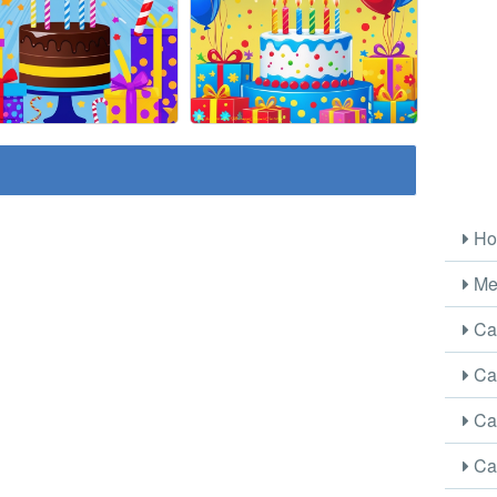
Ho
Me
Car
Car
Car
Car