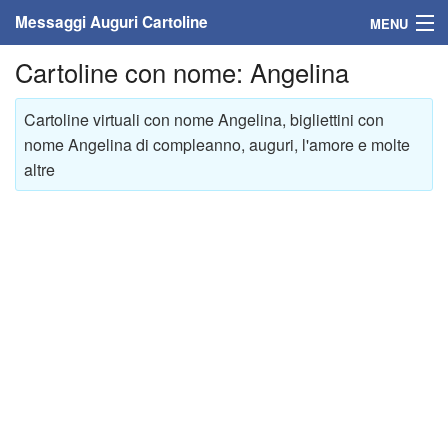
Messaggi Auguri Cartoline
MENU
Cartoline con nome: Angelina
Home
Messaggi
Cartoline virtuali con nome Angelina, bigliettini con
nome Angelina di compleanno, auguri, l'amore e molte
Cartoline
altre
Cartoline con nome
Cartoline per persone
Cartoline personalizzate
Cartoline auguri anni
Cartoline giorni anno