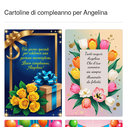
Cartoline giorni settimana
Cartoline di compleanno per Angelina
Cartoline musicali
Cartoline animate
Accedi