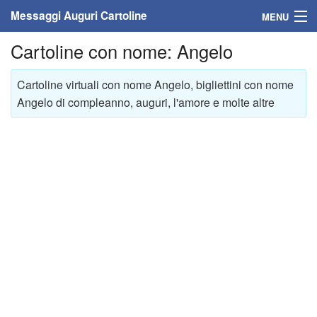
Messaggi Auguri Cartoline
MENU
Cartoline con nome: Angelo
Home
Messaggi
Cartoline virtuali con nome Angelo, bigliettini con nome
Angelo di compleanno, auguri, l'amore e molte altre
Cartoline
Cartoline con nome
Cartoline per persone
Cartoline personalizzate
Cartoline auguri anni
Cartoline giorni anno