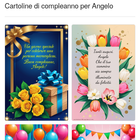
Cartoline giorni settimana
Cartoline di compleanno per Angelo
Cartoline musicali
Cartoline animate
Accedi