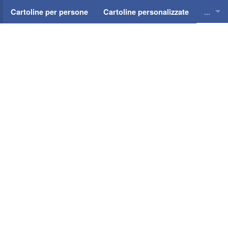
...
Cartoline per persone
Cartoline personalizzate
Cartol
Cartol
Cartol
Cartol
Cartol