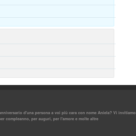
nniversario d'una persona a voi più cara con nome Aniela? Vi invitiamo a
per compleanno, per auguri, per l'amore e molte altre