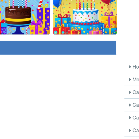
Ho
Me
Car
Car
Car
Car