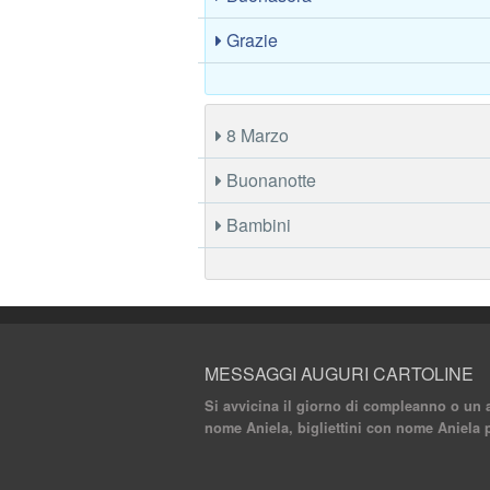
Grazie
8 Marzo
Buonanotte
Bambini
MESSAGGI AUGURI CARTOLINE
Si avvicina il giorno di compleanno o un a
nome Aniela, bigliettini con nome Aniela 