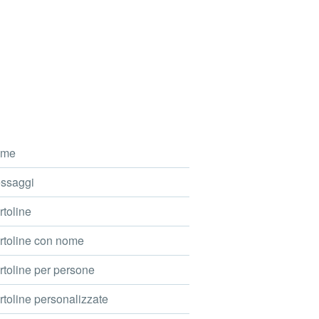
me
ssaggi
toline
toline con nome
toline per persone
toline personalizzate