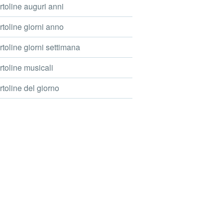
toline auguri anni
toline giorni anno
toline giorni settimana
toline musicali
toline del giorno