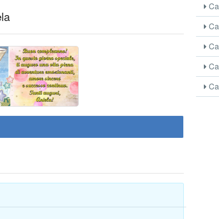
Car
ela
Car
Car
Car
Car