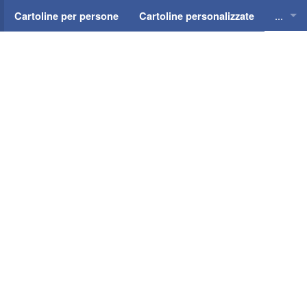
...
Cartoline per persone
Cartoline personalizzate
Cartol
Cartol
Cartol
Cartol
Cartol