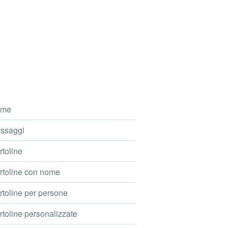
me
ssaggi
toline
toline con nome
toline per persone
toline personalizzate