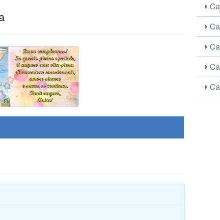
Car
a
Car
Car
Car
Car