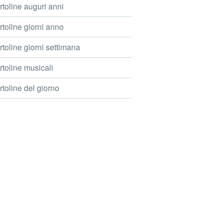
toline auguri anni
toline giorni anno
toline giorni settimana
toline musicali
toline del giorno