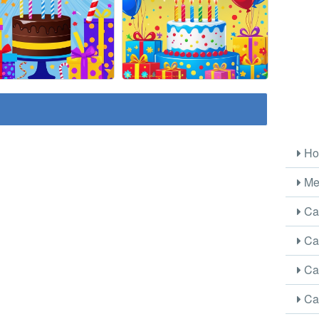
Ho
Me
Car
Car
Car
Car