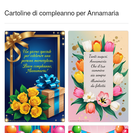
Cartoline giorni settimana
Cartoline di compleanno per Annamaria
Cartoline musicali
Cartoline animate
Accedi