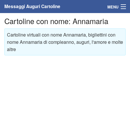
Messaggi Auguri Cartoline
MENU
Cartoline con nome: Annamaria
Home
Messaggi
Cartoline virtuali con nome Annamaria, bigliettini con
nome Annamaria di compleanno, auguri, l'amore e molte
Cartoline
altre
Cartoline con nome
Cartoline per persone
Cartoline personalizzate
Cartoline auguri anni
Cartoline giorni anno