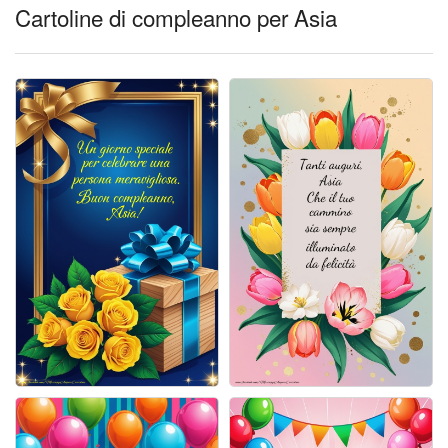
Cartoline giorni settimana
Cartoline di compleanno per Asia
Cartoline musicali
Cartoline animate
Accedi