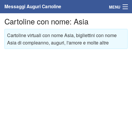
Messaggi Auguri Cartoline
MENU
Cartoline con nome: Asia
Home
Messaggi
Cartoline virtuali con nome Asia, bigliettini con nome
Asia di compleanno, auguri, l'amore e molte altre
Cartoline
Cartoline con nome
Cartoline per persone
Cartoline personalizzate
Cartoline auguri anni
Cartoline giorni anno