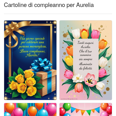
Cartoline giorni settimana
Cartoline di compleanno per Aurelia
Cartoline musicali
Cartoline animate
Accedi