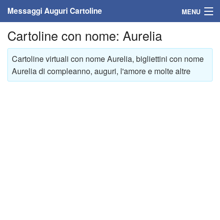
Messaggi Auguri Cartoline
MENU
Cartoline con nome: Aurelia
Home
Messaggi
Cartoline virtuali con nome Aurelia, bigliettini con nome
Aurelia di compleanno, auguri, l'amore e molte altre
Cartoline
Cartoline con nome
Cartoline per persone
Cartoline personalizzate
Cartoline auguri anni
Cartoline giorni anno