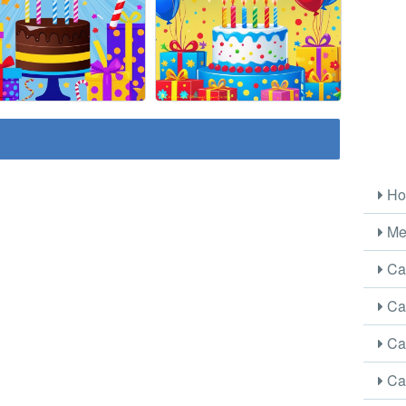
Ho
Me
Car
Car
Car
Car