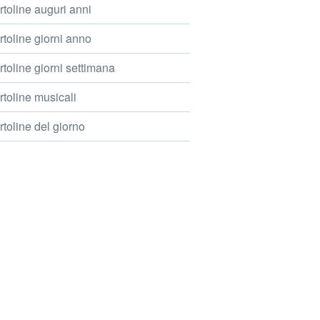
toline auguri anni
toline giorni anno
toline giorni settimana
toline musicali
toline del giorno