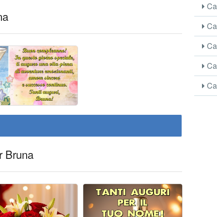
Car
na
Car
Car
Car
Car
r Bruna