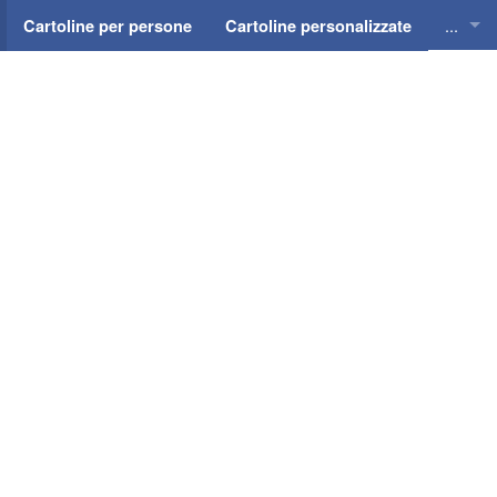
...
Cartoline per persone
Cartoline personalizzate
Cartol
Cartol
Cartol
Cartol
Cartol