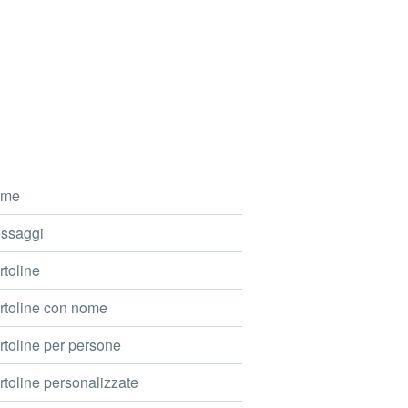
me
ssaggi
toline
toline con nome
toline per persone
toline personalizzate