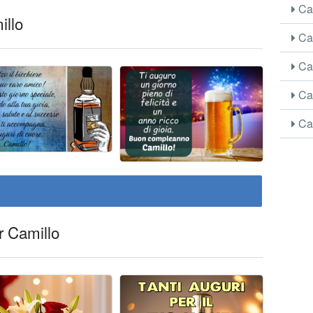
Car
illo
Car
Car
Car
Car
r Camillo