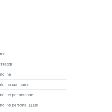
me
ssaggi
toline
toline con nome
toline per persone
toline personalizzate