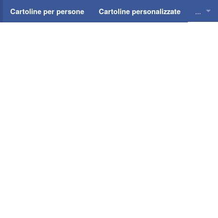
...
Cartoline per persone
Cartoline personalizzate
Cartol
Cartol
Cartol
Cartol
Cartol