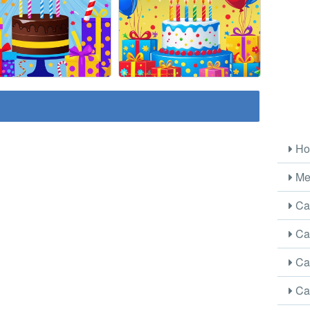
Ho
Me
Car
Car
Car
Car