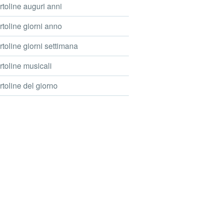
toline auguri anni
toline giorni anno
toline giorni settimana
toline musicali
toline del giorno