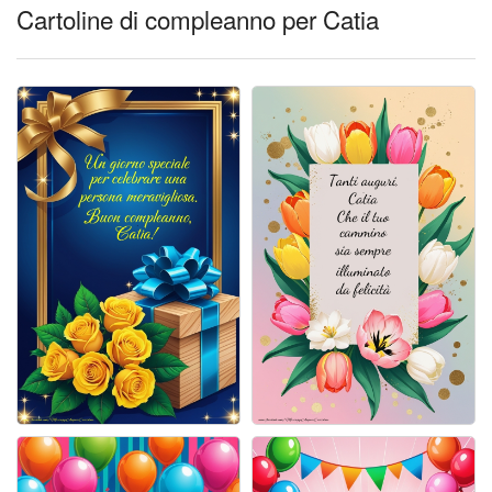
Cartoline giorni settimana
Cartoline di compleanno per Catia
Cartoline musicali
Cartoline animate
Accedi