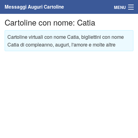
Messaggi Auguri Cartoline
MENU
Cartoline con nome: Catia
Home
Messaggi
Cartoline virtuali con nome Catia, bigliettini con nome
Catia di compleanno, auguri, l'amore e molte altre
Cartoline
Cartoline con nome
Cartoline per persone
Cartoline personalizzate
Cartoline auguri anni
Cartoline giorni anno