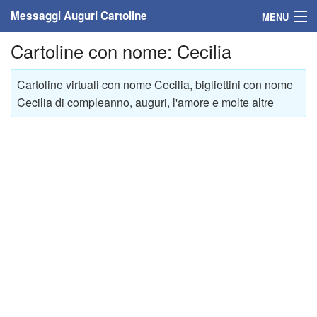
Messaggi Auguri Cartoline
MENU
Cartoline con nome: Cecilia
Home
Messaggi
Cartoline virtuali con nome Cecilia, bigliettini con nome
Cecilia di compleanno, auguri, l'amore e molte altre
Cartoline
Cartoline con nome
Cartoline per persone
Cartoline personalizzate
Cartoline auguri anni
Cartoline giorni anno