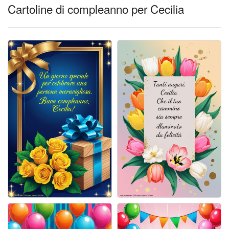
Cartoline giorni settimana
Cartoline di compleanno per Cecilia
Cartoline musicali
Cartoline animate
Accedi