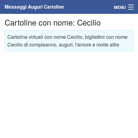
Messaggi Auguri Cartoline
MENU
Cartoline con nome: Cecilio
Home
Messaggi
Cartoline virtuali con nome Cecilio, bigliettini con nome
Cecilio di compleanno, auguri, l'amore e molte altre
Cartoline
Cartoline con nome
Cartoline per persone
Cartoline personalizzate
Cartoline auguri anni
Cartoline giorni anno