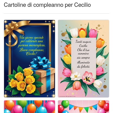
Cartoline giorni settimana
Cartoline di compleanno per Cecilio
Cartoline musicali
Cartoline animate
Accedi