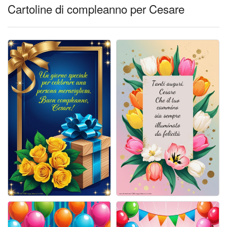
Cartoline giorni settimana
Cartoline di compleanno per Cesare
Cartoline musicali
Cartoline animate
Accedi