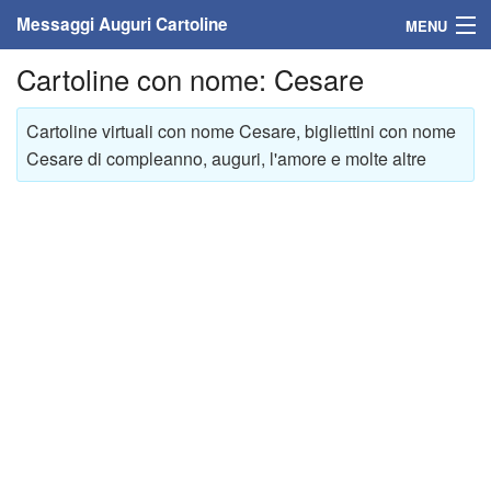
Messaggi Auguri Cartoline
MENU
Cartoline con nome: Cesare
Home
Messaggi
Cartoline virtuali con nome Cesare, bigliettini con nome
Cesare di compleanno, auguri, l'amore e molte altre
Cartoline
Cartoline con nome
Cartoline per persone
Cartoline personalizzate
Cartoline auguri anni
Cartoline giorni anno