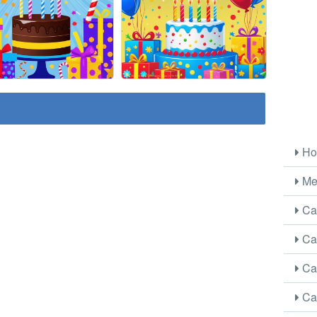
Ho
Me
Car
Car
Car
Car