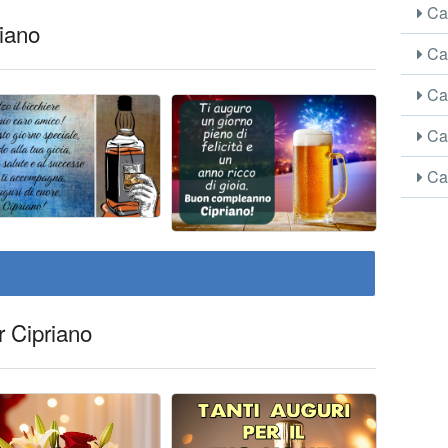
Car
riano
Car
Car
Car
Car
r Cipriano