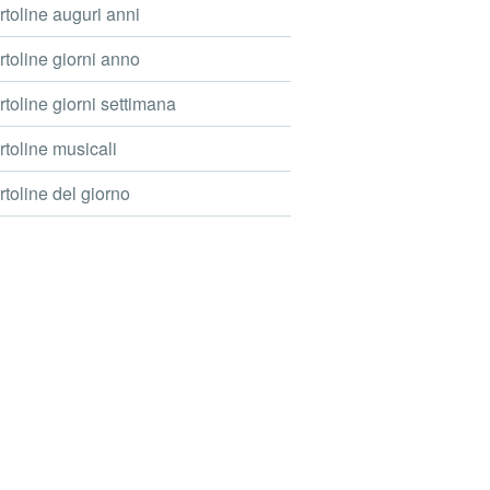
toline auguri anni
toline giorni anno
toline giorni settimana
toline musicali
toline del giorno