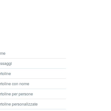
me
ssaggi
toline
toline con nome
toline per persone
toline personalizzate