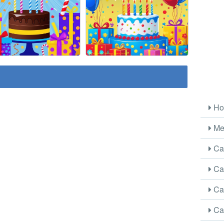
Ho
Me
Car
Car
Car
Car