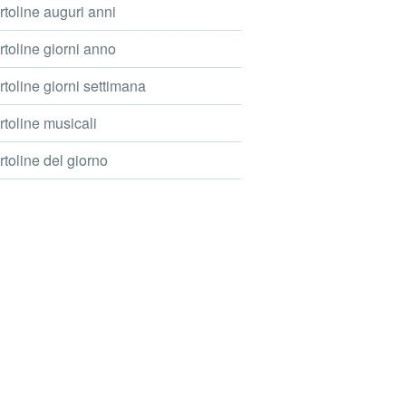
toline auguri anni
toline giorni anno
toline giorni settimana
toline musicali
toline del giorno