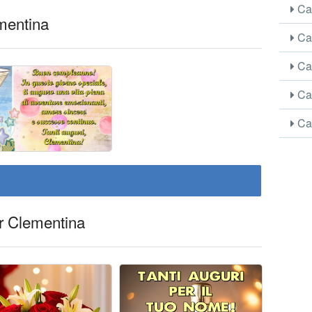
Car
ementina
Car
Car
Car
Car
er Clementina