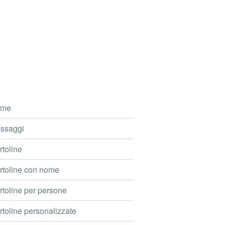
me
ssaggi
toline
toline con nome
toline per persone
toline personalizzate