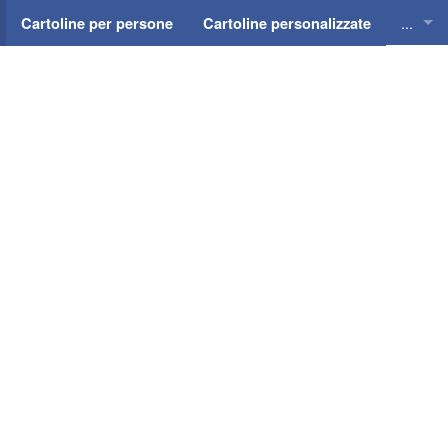
...
Cartoline per persone
Cartoline personalizzate
Cartol
Cartol
Cartol
Cartol
Cartol