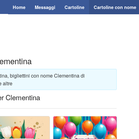
Home
Messaggi
Cartoline
Cartoline con nome
lementina
ina, bigliettini con nome Clementina di
 altre
er Clementina