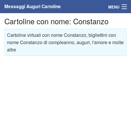
Messaggi Auguri Cartoline
MENU
Cartoline con nome: Constanzo
Home
Messaggi
Cartoline virtuali con nome Constanzo, bigliettini con
nome Constanzo di compleanno, auguri, l'amore e molte
Cartoline
altre
Cartoline con nome
Cartoline per persone
Cartoline personalizzate
Cartoline auguri anni
Cartoline giorni anno