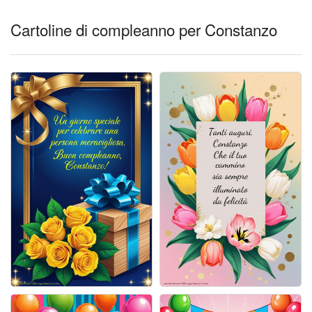
Cartoline giorni settimana
Cartoline di compleanno per Constanzo
Cartoline musicali
Cartoline animate
Accedi