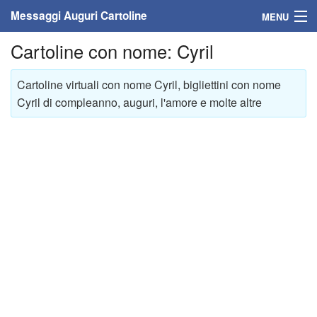
Messaggi Auguri Cartoline
MENU
Cartoline con nome: Cyril
Home
Messaggi
Cartoline virtuali con nome Cyril, bigliettini con nome
Cyril di compleanno, auguri, l'amore e molte altre
Cartoline
Cartoline con nome
Cartoline per persone
Cartoline personalizzate
Cartoline auguri anni
Cartoline giorni anno