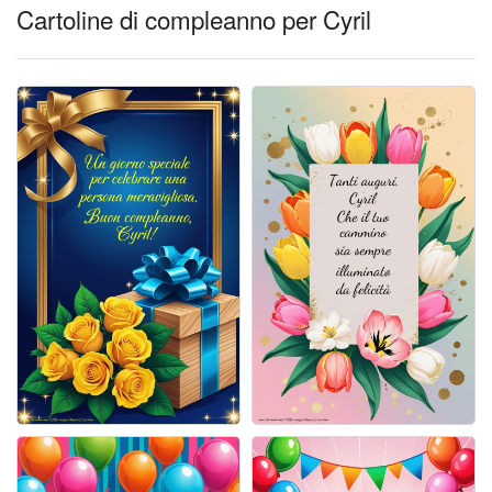
Cartoline giorni settimana
Cartoline di compleanno per Cyril
Cartoline musicali
Cartoline animate
Accedi