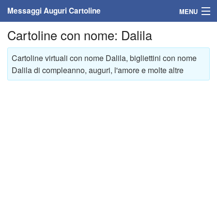
Messaggi Auguri Cartoline
MENU
Cartoline con nome: Dalila
Home
Messaggi
Cartoline virtuali con nome Dalila, bigliettini con nome
Dalila di compleanno, auguri, l'amore e molte altre
Cartoline
Cartoline con nome
Cartoline per persone
Cartoline personalizzate
Cartoline auguri anni
Cartoline giorni anno