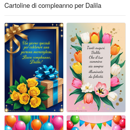
Cartoline giorni settimana
Cartoline di compleanno per Dalila
Cartoline musicali
Cartoline animate
Accedi