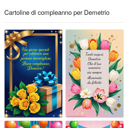
Cartoline giorni settimana
Cartoline di compleanno per Demetrio
Cartoline musicali
Cartoline animate
Accedi