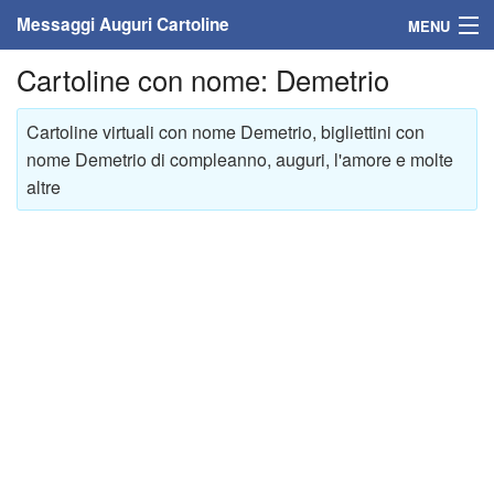
Messaggi Auguri Cartoline
MENU
Cartoline con nome: Demetrio
Home
Messaggi
Cartoline virtuali con nome Demetrio, bigliettini con
nome Demetrio di compleanno, auguri, l'amore e molte
Cartoline
altre
Cartoline con nome
Cartoline per persone
Cartoline personalizzate
Cartoline auguri anni
Cartoline giorni anno