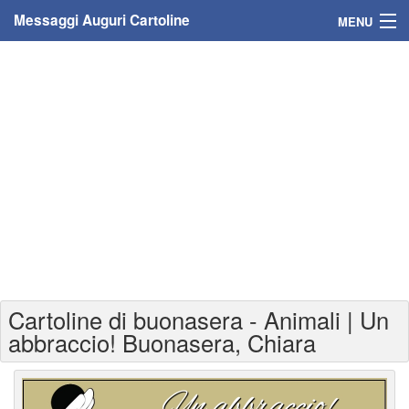
Messaggi Auguri Cartoline
MENU
Home
Messaggi
Cartoline
Cartoline con nome
Cartoline per persone
Cartoline personalizzate
Cartoline di buonasera - Animali | Un
Cartoline auguri anni
abbraccio! Buonasera, Chiara
Cartoline giorni anno