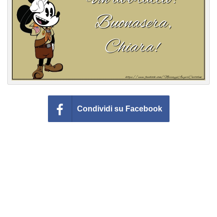
Cartoline giorni settimana
Cartoline musicali
Cartoline animate
Accedi
Condividi su Facebook