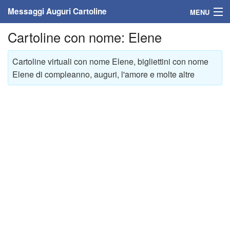
Messaggi Auguri Cartoline
MENU
Cartoline con nome: Elene
Home
Messaggi
Cartoline virtuali con nome Elene, bigliettini con nome
Elene di compleanno, auguri, l'amore e molte altre
Cartoline
Cartoline con nome
Cartoline per persone
Cartoline personalizzate
Cartoline auguri anni
Cartoline giorni anno