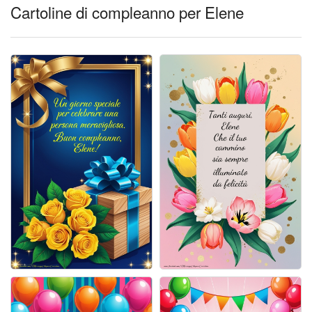
Cartoline giorni settimana
Cartoline di compleanno per Elene
Cartoline musicali
Cartoline animate
Accedi