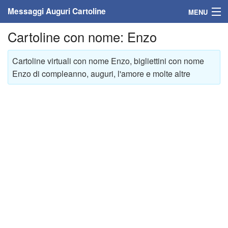
Messaggi Auguri Cartoline
MENU
Cartoline con nome: Enzo
Home
Messaggi
Cartoline virtuali con nome Enzo, bigliettini con nome
Enzo di compleanno, auguri, l'amore e molte altre
Cartoline
Cartoline con nome
Cartoline per persone
Cartoline personalizzate
Cartoline auguri anni
Cartoline giorni anno