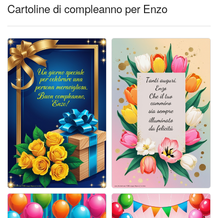
Cartoline giorni settimana
Cartoline di compleanno per Enzo
Cartoline musicali
Cartoline animate
Accedi