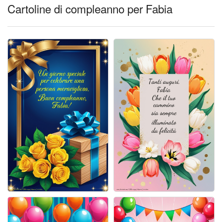
Cartoline giorni settimana
Cartoline di compleanno per Fabia
Cartoline musicali
Cartoline animate
Accedi