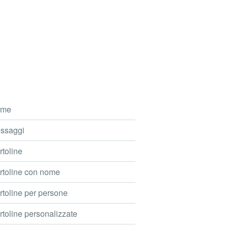
me
ssaggi
toline
toline con nome
toline per persone
toline personalizzate