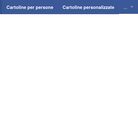
...
Cartoline per persone
Cartoline personalizzate
Cartol
Cartol
Cartol
Cartol
Cartol