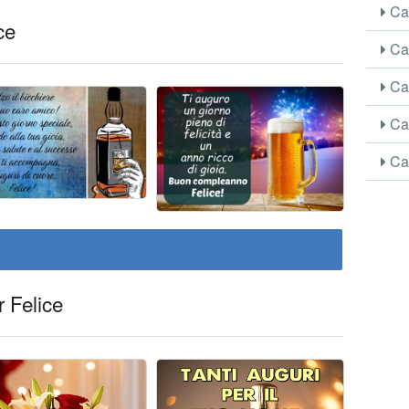
Car
ce
Car
Car
Car
Car
r Felice