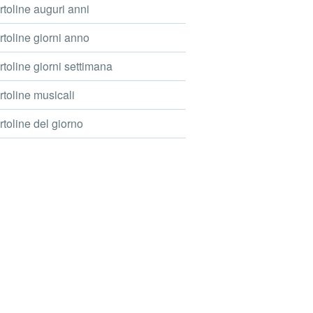
toline auguri anni
toline giorni anno
toline giorni settimana
toline musicali
toline del giorno