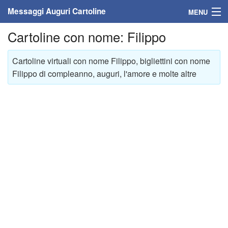
Messaggi Auguri Cartoline
MENU
Cartoline con nome: Filippo
Home
Messaggi
Cartoline virtuali con nome Filippo, bigliettini con nome
Filippo di compleanno, auguri, l'amore e molte altre
Cartoline
Cartoline con nome
Cartoline per persone
Cartoline personalizzate
Cartoline auguri anni
Cartoline giorni anno