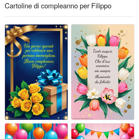
Cartoline giorni settimana
Cartoline di compleanno per Filippo
Cartoline musicali
Cartoline animate
Accedi