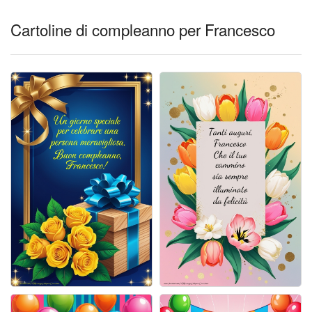
Cartoline giorni settimana
Cartoline di compleanno per Francesco
Cartoline musicali
Cartoline animate
Accedi