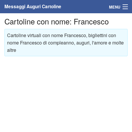
Messaggi Auguri Cartoline
MENU
Cartoline con nome: Francesco
Home
Messaggi
Cartoline virtuali con nome Francesco, bigliettini con
nome Francesco di compleanno, auguri, l'amore e molte
Cartoline
altre
Cartoline con nome
Cartoline per persone
Cartoline personalizzate
Cartoline auguri anni
Cartoline giorni anno