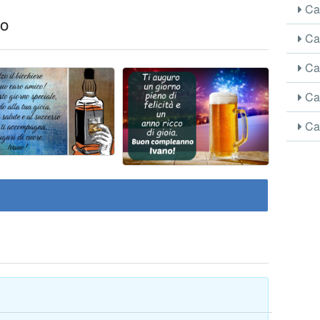
Car
no
Car
Car
Car
Car