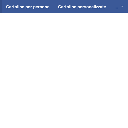
...
Cartoline per persone
Cartoline personalizzate
Cartol
Cartol
Cartol
Cartol
Cartol