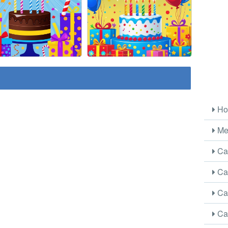
Ho
Me
Car
Car
Car
Car