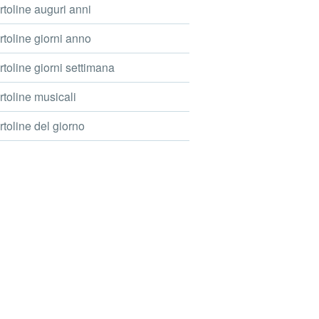
toline auguri anni
toline giorni anno
toline giorni settimana
toline musicali
toline del giorno