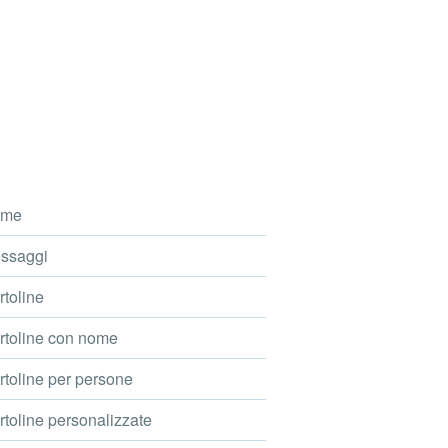
me
ssaggi
toline
toline con nome
toline per persone
toline personalizzate