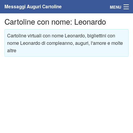
Messaggi Auguri Cartoline
MENU
Cartoline con nome: Leonardo
Home
Messaggi
Cartoline virtuali con nome Leonardo, bigliettini con
nome Leonardo di compleanno, auguri, l'amore e molte
Cartoline
altre
Cartoline con nome
Cartoline per persone
Cartoline personalizzate
Cartoline auguri anni
Cartoline giorni anno