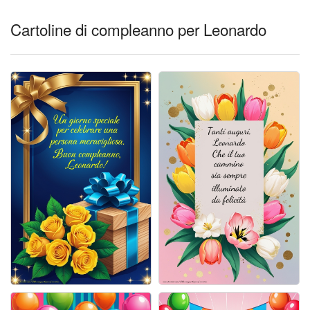
Cartoline giorni settimana
Cartoline di compleanno per Leonardo
Cartoline musicali
Cartoline animate
Accedi