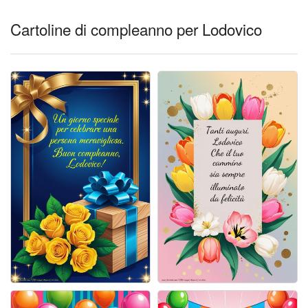
Cartoline giorni settimana
Cartoline di compleanno per Lodovico
Cartoline musicali
Cartoline animate
Accedi