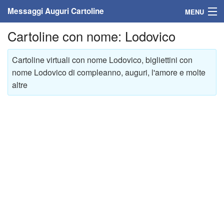
Messaggi Auguri Cartoline
MENU
Cartoline con nome: Lodovico
Home
Messaggi
Cartoline virtuali con nome Lodovico, bigliettini con
nome Lodovico di compleanno, auguri, l'amore e molte
Cartoline
altre
Cartoline con nome
Cartoline per persone
Cartoline personalizzate
Cartoline auguri anni
Cartoline giorni anno