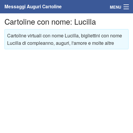
Messaggi Auguri Cartoline
MENU
Cartoline con nome: Lucilla
Home
Messaggi
Cartoline virtuali con nome Lucilla, bigliettini con nome
Lucilla di compleanno, auguri, l'amore e molte altre
Cartoline
Cartoline con nome
Cartoline per persone
Cartoline personalizzate
Cartoline auguri anni
Cartoline giorni anno