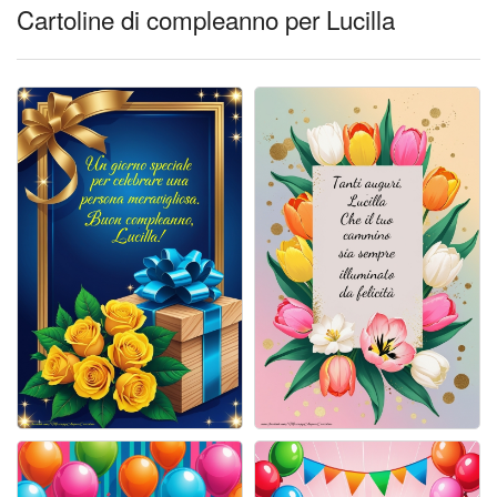
Cartoline giorni settimana
Cartoline di compleanno per Lucilla
Cartoline musicali
Cartoline animate
Accedi