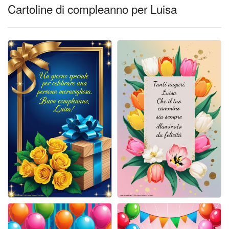
Cartoline giorni settimana
Cartoline di compleanno per Luisa
Cartoline musicali
Cartoline animate
Accedi