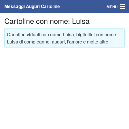
Messaggi Auguri Cartoline
MENU
Cartoline con nome: Luisa
Home
Messaggi
Cartoline virtuali con nome Luisa, bigliettini con nome
Luisa di compleanno, auguri, l'amore e molte altre
Cartoline
Cartoline con nome
Cartoline per persone
Cartoline personalizzate
Cartoline auguri anni
Cartoline giorni anno