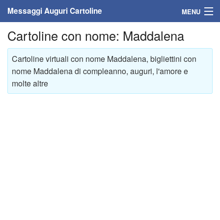
Messaggi Auguri Cartoline
MENU
Cartoline con nome: Maddalena
Home
Messaggi
Cartoline virtuali con nome Maddalena, bigliettini con
nome Maddalena di compleanno, auguri, l'amore e
Cartoline
molte altre
Cartoline con nome
Cartoline per persone
Cartoline personalizzate
Cartoline auguri anni
Cartoline giorni anno