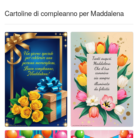
Cartoline giorni settimana
Cartoline di compleanno per Maddalena
Cartoline musicali
Cartoline animate
Accedi