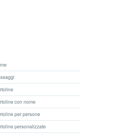
me
ssaggi
toline
toline con nome
toline per persone
toline personalizzate