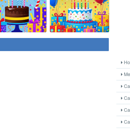
Ho
Me
Car
Car
Car
Car