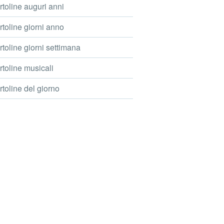
toline auguri anni
toline giorni anno
toline giorni settimana
toline musicali
toline del giorno