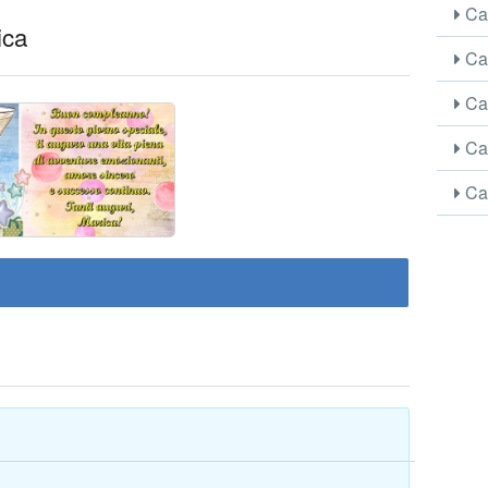
Car
ica
Car
Car
Car
Car