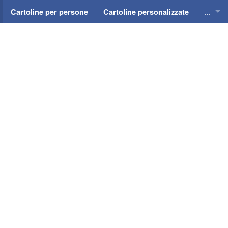
...
Cartoline per persone
Cartoline personalizzate
Cartol
Cartol
Cartol
Cartol
Cartol