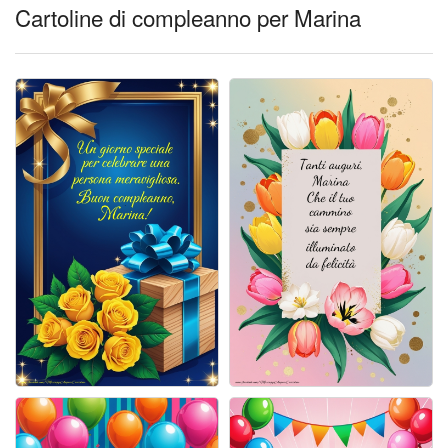
Cartoline giorni settimana
Cartoline di compleanno per Marina
Cartoline musicali
Cartoline animate
Accedi