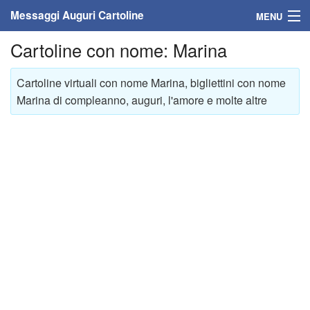
Messaggi Auguri Cartoline
MENU
Cartoline con nome: Marina
Home
Messaggi
Cartoline virtuali con nome Marina, bigliettini con nome
Marina di compleanno, auguri, l'amore e molte altre
Cartoline
Cartoline con nome
Cartoline per persone
Cartoline personalizzate
Cartoline auguri anni
Cartoline giorni anno