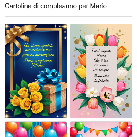
Cartoline giorni settimana
Cartoline di compleanno per Mario
Cartoline musicali
Cartoline animate
Accedi