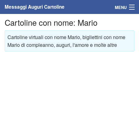
Messaggi Auguri Cartoline
MENU
Cartoline con nome: Mario
Home
Messaggi
Cartoline virtuali con nome Mario, bigliettini con nome
Mario di compleanno, auguri, l'amore e molte altre
Cartoline
Cartoline con nome
Cartoline per persone
Cartoline personalizzate
Cartoline auguri anni
Cartoline giorni anno