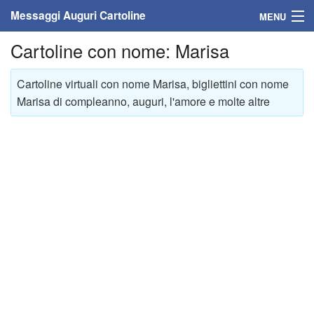
Messaggi Auguri Cartoline
MENU
Cartoline con nome: Marisa
Home
Messaggi
Cartoline virtuali con nome Marisa, bigliettini con nome
Marisa di compleanno, auguri, l'amore e molte altre
Cartoline
Cartoline con nome
Cartoline per persone
Cartoline personalizzate
Cartoline auguri anni
Cartoline giorni anno