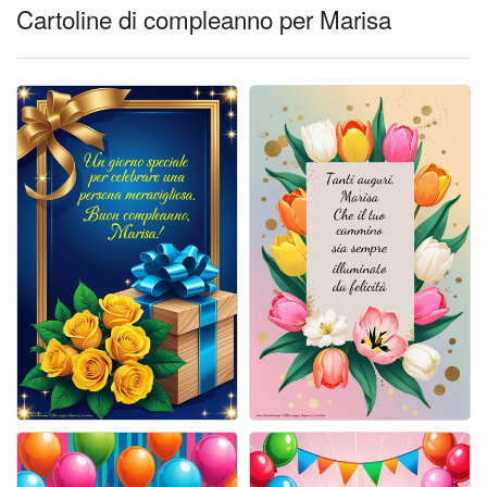
Cartoline giorni settimana
Cartoline di compleanno per Marisa
Cartoline musicali
Cartoline animate
Accedi