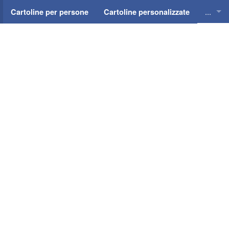
...
Cartoline per persone
Cartoline personalizzate
Cartol
Cartol
Cartol
Cartol
Cartol