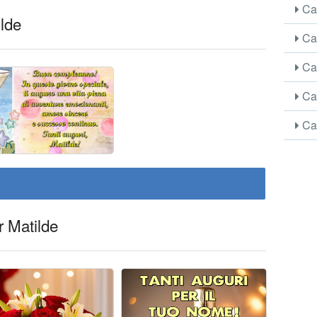
Car
ilde
Car
Car
Car
Car
r Matilde