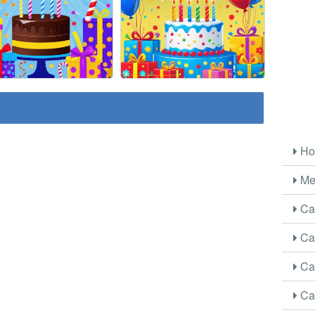
Ho
Me
Car
Car
Car
Car