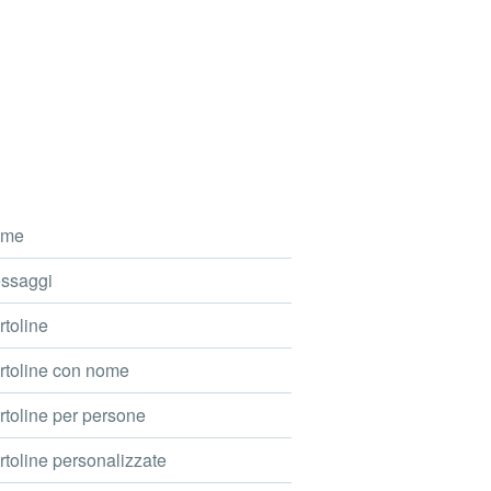
me
ssaggi
toline
toline con nome
toline per persone
toline personalizzate