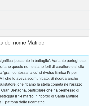
elta del nome Matilde
significa 'possente in battaglia'. Variante portoghese:
rtano questo nome siano forti di carattere e si cita
 'gran contessa', a cui si rivolse Enrico IV per
VII che lo aveva scomunicato. Si ricorda anche
uistatore, che ricamò la stella cometa nell'arazzo
n Gran Bretagna, particolare che ha permesso di
festeggia il 14 marzo in ricordo di Santa Matilde
I, patrona delle ricamatrici.