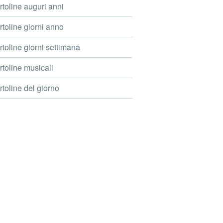
toline auguri anni
toline giorni anno
toline giorni settimana
toline musicali
toline del giorno