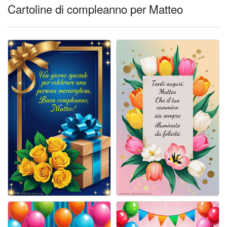
Cartoline giorni settimana
Cartoline di compleanno per Matteo
Cartoline musicali
Cartoline animate
Accedi