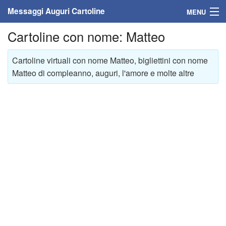
Messaggi Auguri Cartoline
MENU
Cartoline con nome: Matteo
Home
Messaggi
Cartoline virtuali con nome Matteo, bigliettini con nome
Matteo di compleanno, auguri, l'amore e molte altre
Cartoline
Cartoline con nome
Cartoline per persone
Cartoline personalizzate
Cartoline auguri anni
Cartoline giorni anno