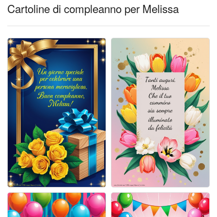
Cartoline giorni settimana
Cartoline di compleanno per Melissa
Cartoline musicali
Cartoline animate
Accedi