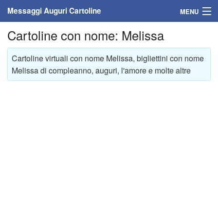
Messaggi Auguri Cartoline
MENU
Cartoline con nome: Melissa
Home
Messaggi
Cartoline virtuali con nome Melissa, bigliettini con nome
Melissa di compleanno, auguri, l'amore e molte altre
Cartoline
Cartoline con nome
Cartoline per persone
Cartoline personalizzate
Cartoline auguri anni
Cartoline giorni anno