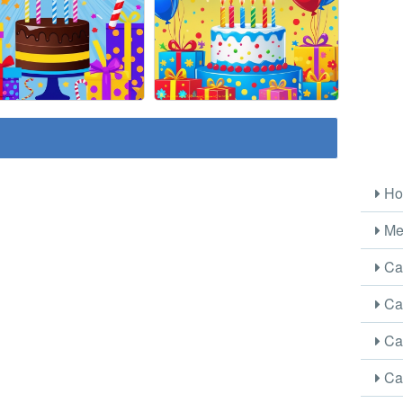
Ho
Me
Car
Car
Car
Car