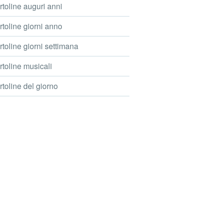
toline auguri anni
toline giorni anno
toline giorni settimana
toline musicali
toline del giorno