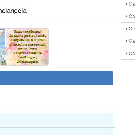
Car
chelangela
Car
Car
Car
Car