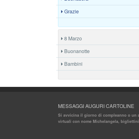
Grazie
8 Marzo
Buonanotte
Bambini
MESSAGGI AUGURI CARTOLINE
Si avvicina il giorno di compleanno o un 
virtuali con nome Michelangela, biglietti