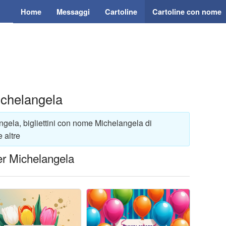
Home
Messaggi
Cartoline
Cartoline con nome
ichelangela
ngela, bigliettini con nome Michelangela di
 altre
er Michelangela