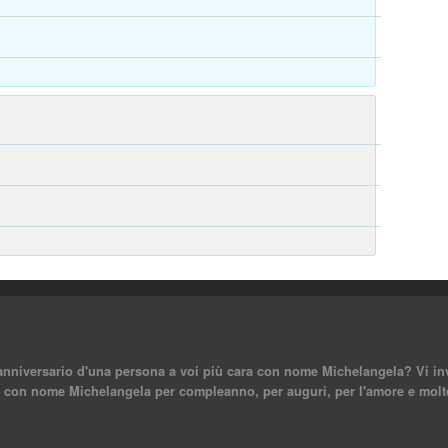
anniversario d'una persona a voi più cara con nome Michelangela? Vi invi
ni con nome Michelangela per compleanno, per auguri, per l'amore e molte