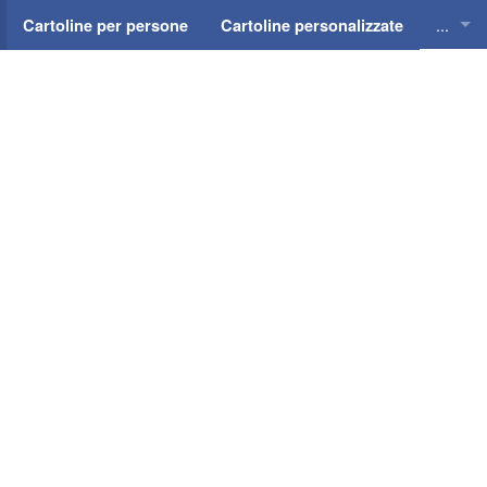
...
Cartoline per persone
Cartoline personalizzate
Cartol
Cartol
Cartol
Cartol
Cartol