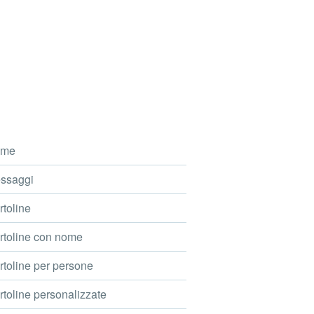
me
ssaggi
toline
toline con nome
toline per persone
toline personalizzate