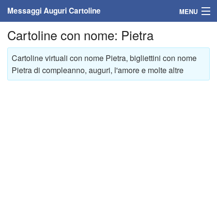
Messaggi Auguri Cartoline
MENU
Cartoline con nome: Pietra
Home
Messaggi
Cartoline virtuali con nome Pietra, bigliettini con nome
Pietra di compleanno, auguri, l'amore e molte altre
Cartoline
Cartoline con nome
Cartoline per persone
Cartoline personalizzate
Cartoline auguri anni
Cartoline giorni anno