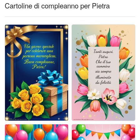
Cartoline giorni settimana
Cartoline di compleanno per Pietra
Cartoline musicali
Cartoline animate
Accedi