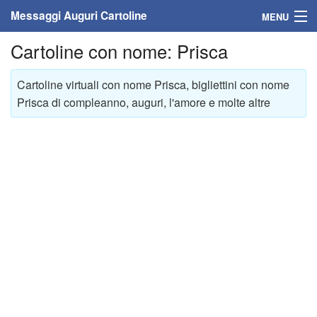
Messaggi Auguri Cartoline
MENU
Cartoline con nome: Prisca
Home
Messaggi
Cartoline virtuali con nome Prisca, bigliettini con nome
Prisca di compleanno, auguri, l'amore e molte altre
Cartoline
Cartoline con nome
Cartoline per persone
Cartoline personalizzate
Cartoline auguri anni
Cartoline giorni anno