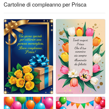
Cartoline giorni settimana
Cartoline di compleanno per Prisca
Cartoline musicali
Cartoline animate
Accedi